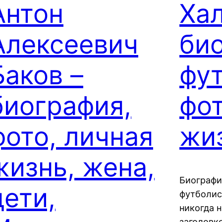
Антон
Хал
Алексеевич
би
Баков –
фут
биография,
фот
фото, личная
жи
жизнь, жена,
Биография
дети,
футболис
никогда н
заголовко