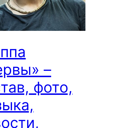
уппа
ервы» –
тав, фото,
зыка,
ости,