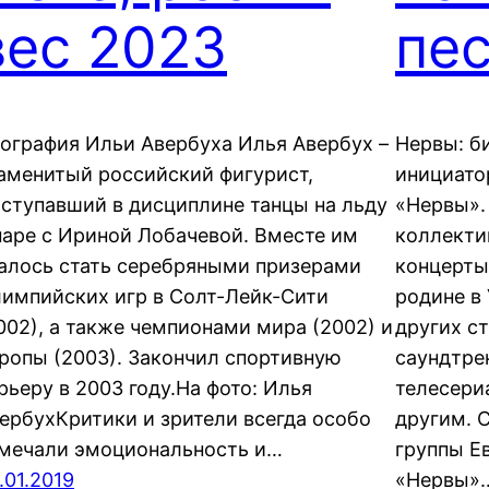
вес 2023
пе
ография Ильи Авербуха Илья Авербух –
Нервы: б
аменитый российский фигурист,
инициато
ступавший в дисциплине танцы на льду
«Нервы».
паре с Ириной Лобачевой. Вместе им
коллекти
алось стать серебряными призерами
концерты
импийских игр в Солт-Лейк-Сити
родине в 
002), а также чемпионами мира (2002) и
других с
ропы (2003). Закончил спортивную
саундтре
рьеру в 2003 году.На фото: Илья
телесери
ербухКритики и зрители всегда особо
другим. 
мечали эмоциональность и…
группы Е
.01.2019
«Нервы»