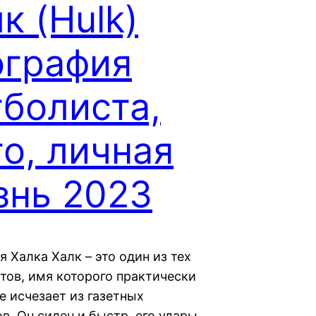
к (Hulk)
ография
болиста,
о, личная
знь 2023
 Халка Халк – это один из тех
тов, имя которого практически
е исчезает из газетных
в. Он силен и быстр, его удары