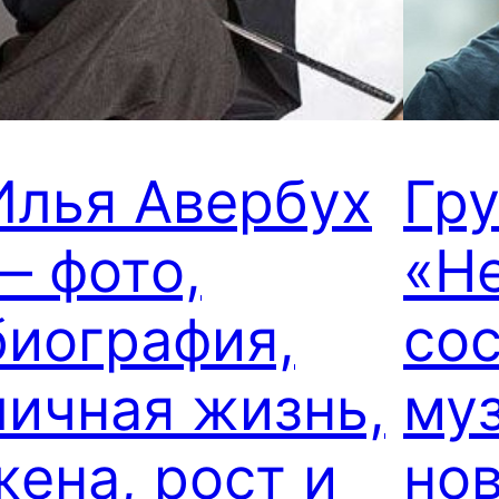
Илья Авербух
Гр
— фото,
«Н
биография,
сос
личная жизнь,
му
жена, рост и
нов