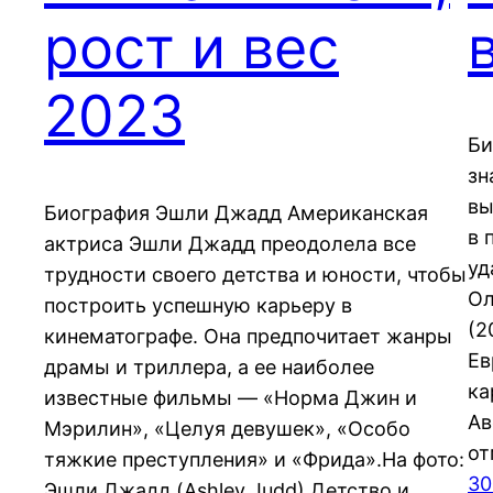
рост и вес
2023
Би
зн
вы
Биография Эшли Джадд Американская
в 
актриса Эшли Джадд преодолела все
уд
трудности своего детства и юности, чтобы
Ол
построить успешную карьеру в
(2
кинематографе. Она предпочитает жанры
Ев
драмы и триллера, а ее наиболее
ка
известные фильмы — «Норма Джин и
Ав
Мэрилин», «Целуя девушек», «Особо
от
тяжкие преступления» и «Фрида».На фото:
30
Эшли Джадд (Ashley Judd) Детство и