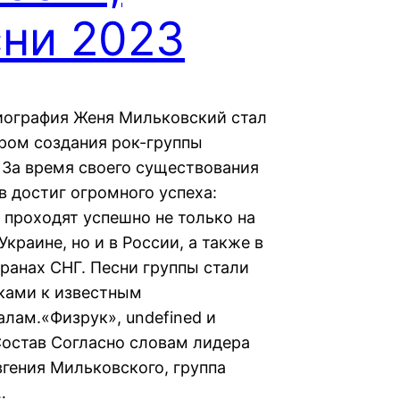
сни 2023
иография Женя Мильковский стал
ром создания рок-группы
 За время своего существования
в достиг огромного успеха:
 проходят успешно не только на
Украине, но и в России, а также в
транах СНГ. Песни группы стали
ками к известным
алам.«Физрук», undefined и
Состав Согласно словам лидера
вгения Мильковского, группа
…