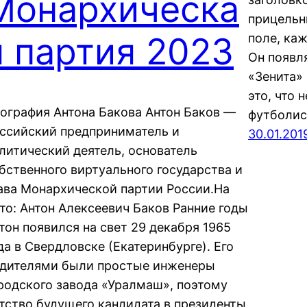
Монархическа
прицельн
я партия 2023
поле, каж
Он появл
«Зенита» 
это, что 
ография Антона Бакова Антон Баков —
футболис
ссийский предприниматель и
30.01.201
литический деятель, основатель
бственного виртуального государства и
ава Монархической партии России.На
то: Антон Алексеевич Баков Ранние годы
тон появился на свет 29 декабря 1965
да в Свердловске (Екатеринбурге). Его
дителями были простые инженеры
родского завода «Уралмаш», поэтому
тство будущего кандидата в президенты