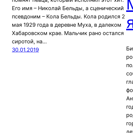
Его имя – Николай Бельды, а сценический
псевдоним – Кола Бельды. Кола родился 2
мая 1929 года в деревне Муха, в далеком
Хабаровском крае. Мальчик рано остался
сиротой, на…
Би
30.01.2019
ро
по
со
гл
фо
Ан
го
ро
го
де