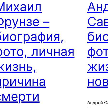
Михаил
Ан
Фрунзе –
Сав
биография,
би
фото, личная
фот
жизнь,
жи
причина
но
смерти
Андрей С