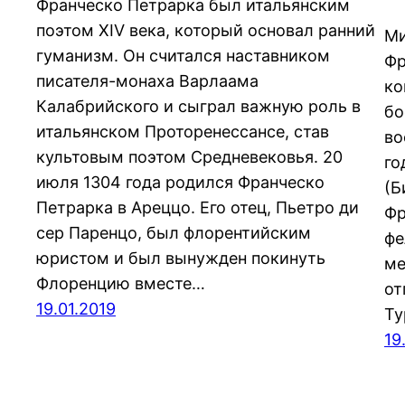
Франческо Петрарка был итальянским
поэтом XIV века, который основал ранний
Ми
гуманизм. Он считался наставником
Фр
писателя-монаха Варлаама
ко
Калабрийского и сыграл важную роль в
бо
итальянском Проторенессансе, став
во
культовым поэтом Средневековья. 20
го
июля 1304 года родился Франческо
(Б
Петрарка в Ареццо. Его отец, Пьетро ди
Фр
сер Паренцо, был флорентийским
фе
юристом и был вынужден покинуть
ме
Флоренцию вместе…
от
19.01.2019
Ту
19