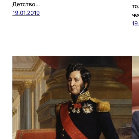
Детство…
то
19.01.2019
че
19