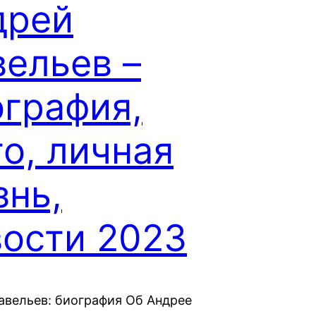
дрей
ельев –
ография,
о, личная
знь,
вости 2023
авельев: биография Об Андрее