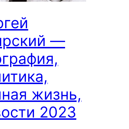
ргей
ярский —
ография,
итика,
ная жизнь,
вости 2023