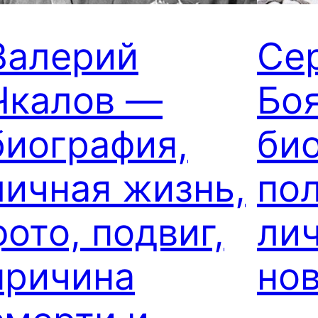
Валерий
Се
Чкалов —
Бо
биография,
би
личная жизнь,
пол
фото, подвиг,
лич
причина
но