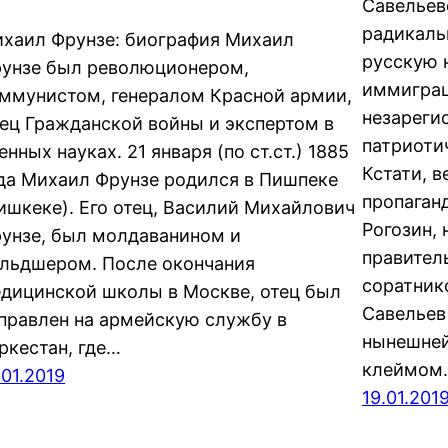
Савельев
радикаль
хаил Фрунзе: биография Михаил
русскую 
унзе был революционером,
иммиграц
ммунистом, генералом Красной армии,
незареги
ец Гражданской войны и экспертом в
патриоти
енных науках. 21 января (по ст.ст.) 1885
Кстати, 
да Михаил Фрунзе родился в Пишпеке
пропаган
ишкеке). Его отец, Василий Михайлович
Рогозин,
унзе, был молдаванином и
правител
льдшером. После окончания
соратник
дицинской школы в Москве, отец был
Савельев
правлен на армейскую службу в
нынешне
ркестан, где…
клеймом.
.01.2019
19.01.201