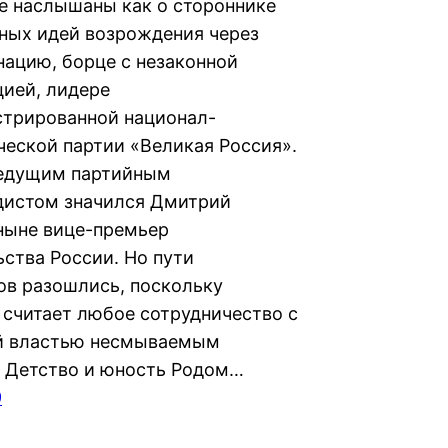
е наслышаны как о стороннике
ных идей возрождения через
нацию, борце с незаконной
ией, лидере
стрированной национал-
ческой партии «Великая Россия».
ведущим партийным
дистом значился Дмитрий
 ныне вице-премьер
ьства России. Но пути
ов разошлись, поскольку
 считает любое сотрудничество с
й властью несмываемым
 Детство и юность Родом…
9