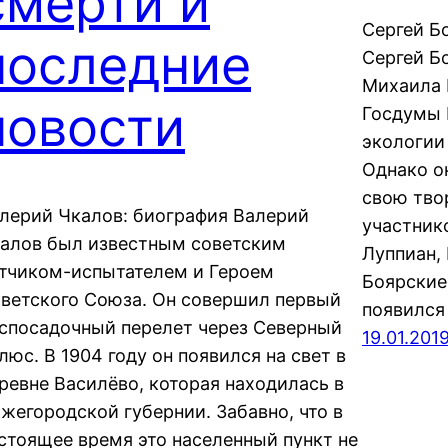
смерти и
Сергей Б
последние
Сергей Б
Михаила 
новости
Госдумы 
экологии
Однако о
свою тво
лерий Чкалов: биография Валерий
участник
алов был известным советским
Луппиан,
тчиком-испытателем и Героем
Боярские
ветского Союза. Он совершил первый
появился
спосадочный перелет через Северный
19.01.201
люс. В 1904 году он появился на свет в
ревне Василёво, которая находилась в
жегородской губернии. Забавно, что в
стоящее время это населенный пункт не