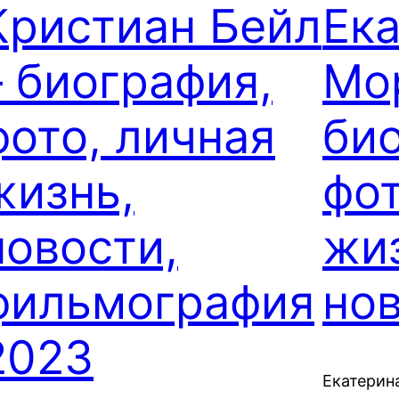
Кристиан Бейл
Ек
– биография,
Мо
фото, личная
би
жизнь,
фот
новости,
жи
фильмография
но
2023
Екатерин