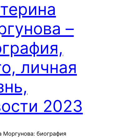
атерина
ргунова –
ография,
о, личная
знь,
вости 2023
а Моргунова: биография