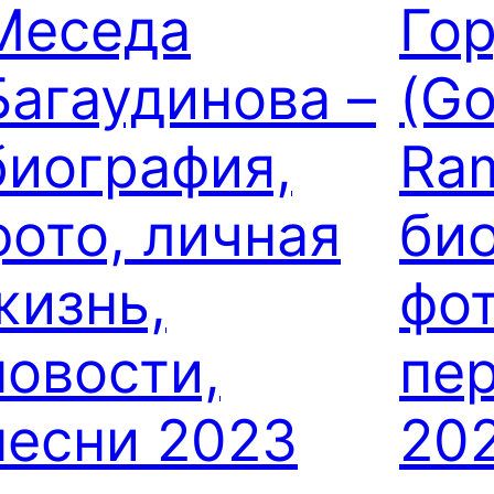
Меседа
Го
Багаудинова –
(Go
биография,
Ra
фото, личная
би
жизнь,
фот
новости,
пе
песни 2023
20