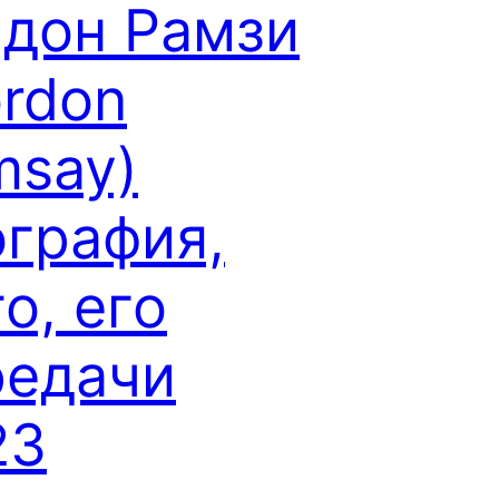
рдон Рамзи
rdon
msay)
ография,
о, его
редачи
23