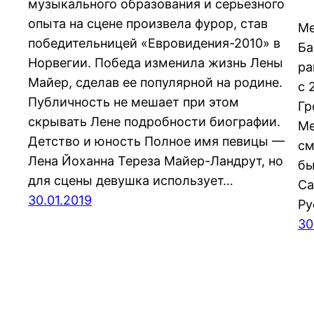
музыкального образования и серьезного
опыта на сцене произвела фурор, став
Ме
победительницей «Евровидения-2010» в
Ба
Норвегии. Победа изменила жизнь Лены
ра
Майер, сделав ее популярной на родине.
с 
Публичность не мешает при этом
Гр
скрывать Лене подробности биографии.
Ме
Детство и юность Полное имя певицы —
см
Лена Йоханна Тереза Майер-Ландрут, но
бы
для сцены девушка использует…
Са
30.01.2019
Ру
30