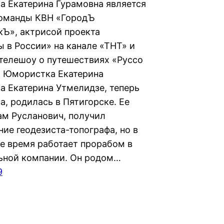
а Екатерина Гурамовна является
оманды КВН «ГородЪ
кЪ», актрисой проекта
 в России» на канале «ТНТ» и
телешоу о путешествиях «Руссо
. Юмористка Екатерина
а Екатерина Утмелидзе, теперь
а, родилась в Пятигорске. Ее
рам Русланович, получил
ие геодезиста-топографа, но в
е время работает прорабом в
ьной компании. Он родом…
9