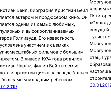
Моргунов
членом к
истиан Бейл: биография Кристиан Бейл
Пятигорс
ляется актером и продюсером кино. Он
«Однажды
ляется одним из самых любимых,
ведущей 
пулярных и высокооплачиваемых
туристо»
теров Голливуда. Его известность
Моргунов
условлена участием в съемках
Моргунов
упномасштабных фильмов с большим
отец, Гу
джетом. В январе 1974 года родился
образован
истиан Чарльз Филип Бейл в семье
настояще
лота и артистки цирка на западе Уэльса.
строител
 был самым младшим ребенком…
30.01.201
.01.2019