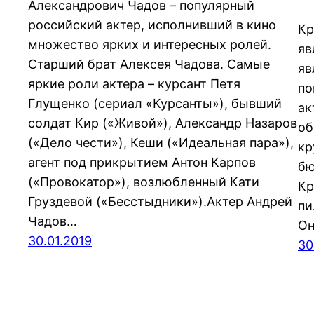
Александрович Чадов – популярный
российский актер, исполнивший в кино
Кр
множество ярких и интересных ролей.
яв
Старший брат Алексея Чадова. Самые
яв
яркие роли актера – курсант Петя
по
Глущенко (сериал «Курсанты»), бывший
ак
солдат Кир («Живой»), Александр Назаров
об
(«Дело чести»), Кеши («Идеальная пара»),
кр
агент под прикрытием Антон Карпов
бю
(«Провокатор»), возлюбленный Кати
Кр
Груздевой («Бесстыдники»).Актер Андрей
пи
Чадов…
Он
30.01.2019
30