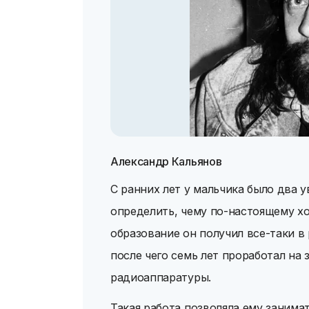
Александр Кальянов
С ранних лет у мальчика было два у
определить, чему по-настоящему х
образование он получил все-таки в
после чего семь лет проработал на 
радиоаппаратуры.
Такая работа позволяла ему занима