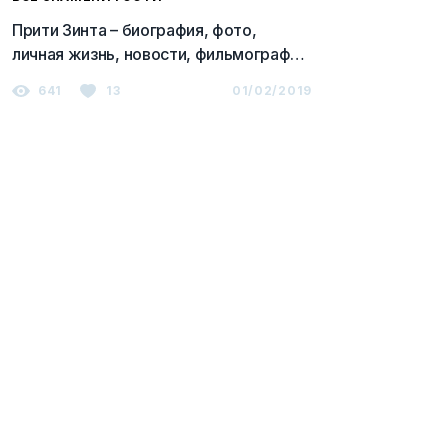
Прити Зинта – биография, фото,
личная жизнь, новости, фильмография
2023
641
13
01/02/2019