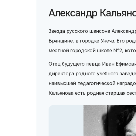
Александр Кальяно
Звезда русского шансона Александр
Брянщине, в городке Унеча. Его ро
местной городской школе N°2, кот
Отец будущего певца Иван Ефимови
директора родного учебного заведе
наивысшей педагогической наградо
Кальянова есть родная старшая сес