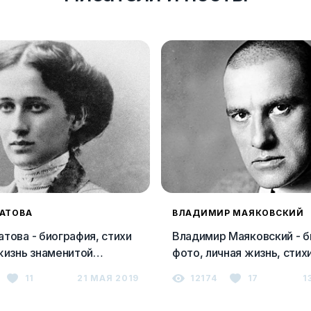
АТОВА
ВЛАДИМИР МАЯКОВСКИЙ
това - биография, стихи
Владимир Маяковский - б
жизнь знаменитой
фото, личная жизнь, стихи
ой поэтессы
произведения, смерть
11
21 МАЯ 2019
12174
17
1