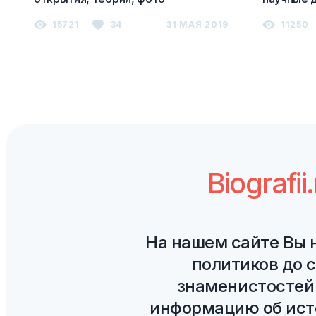
итальянс
15721
34
31 МАЯ 2019
11250
Biografi
На нашем сайте Вы 
политиков до 
знаменистостей
информацию об исто