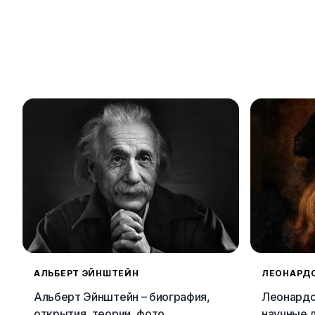
АЛЬБЕРТ ЭЙНШТЕЙН
ЛЕОНАРДО
Альберт Эйнштейн – биография,
Леонардо 
открытия, теории, фото
научные 