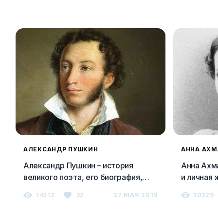
АЛЕКСАНДР ПУШКИН
АННА АХМ
Александр Пушкин – история
Анна Ахма
великого поэта, его биография,
и личная 
творчество, личная жизнь
российск
14512
32
27 МАЯ 2019
10329