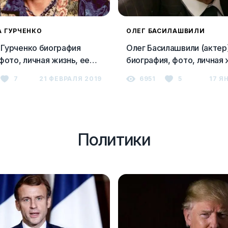
 ГУРЧЕНКО
ОЛЕГ БАСИЛАШВИЛИ
Гурченко биография
Олег Басилашвили (актер
фото, личная жизнь, ее
биография, фото, личная
ужья
7
21 ФЕВРАЛЯ 2019
6951
5
17 Я
Политики