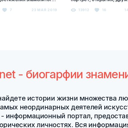
кого изобретателя
русской царицей
7
23 МАЯ 2019
13912
16
1
i.net - биогарфии знаме
найдете истории жизни множества лю
самых неординарных деятелей искусс
 - информационный портал, предост
рических личностях. Вся информация