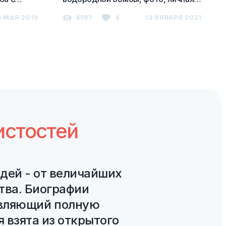
жизнь, книги
4 МАЯ 2019
4597
4
13 ЯНВАРЯ 2021
нистостей
дей - от величайших
тва. Биографии
авляющий полную
 взята из открытого