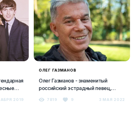
ОЛЕГ ГАЗМАНОВ
егендарная
Олег Газманов - знаменитый
ресные
российский эстрадный певец,
фото, новости, песни
КАБРЯ 2019
7819
9
3 МАЯ 2022