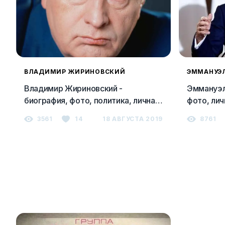
ВЛАДИМИР ЖИРИНОВСКИЙ
ЭММАНУЭ
Владимир Жириновский -
Эммануэл
биография, фото, политика, личная
фото, лич
жизнь, скандалы и последние
3561
14
18 АВГУСТА 2019
8761
новости