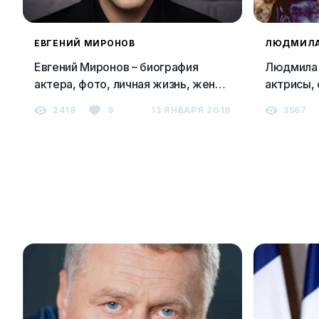
ЕВГЕНИЙ МИРОНОВ
ЛЮДМИЛА
Евгений Миронов – биография
Людмила 
актера, фото, личная жизнь, жена,
актрисы, 
лучшие фильмы
дочь и м
2418
9
13 ЯНВАРЯ 2019
3567