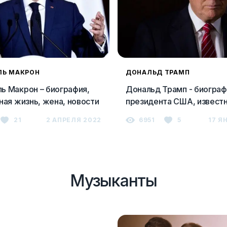
ЛЬ МАКРОН
ДОНАЛЬД ТРАМП
ь Макрон – биография,
Дональд Трамп - биограф
ная жизнь, жена, новости
президента США, извест
бизнесмена и миллиарде
21
2 АПРЕЛЯ 2022
6951
5
17 Я
Музыканты