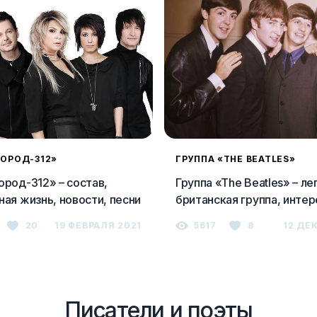
ГОРОД-312»
ГРУППА «THE BEATLES»
ород-312» – состав,
Группа «The Beatles» – л
ная жизнь, новости, песни
британская группа, инте
факты, песни
20
19 ФЕВРАЛЯ 2021
5617
8
12 ДЕ
Писатели и поэты