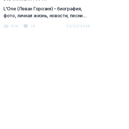
L'One (Леван Горозия) – биография,
фото, личная жизнь, новости, песни
2023
674
13
02/02/2019