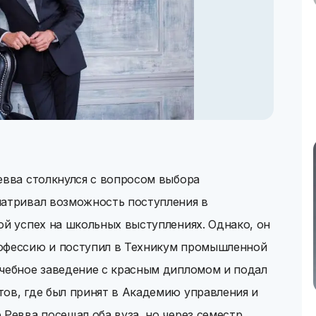
евва столкнулся с вопросом выбора
матривал возможность поступления в
ой успех на школьных выступлениях. Однако, он
рофессию и поступил в Техникум промышленной
учебное заведение с красным дипломом и подал
ов, где был принят в Академию управления и
 Ревва посещал оба вуза, но через семестр