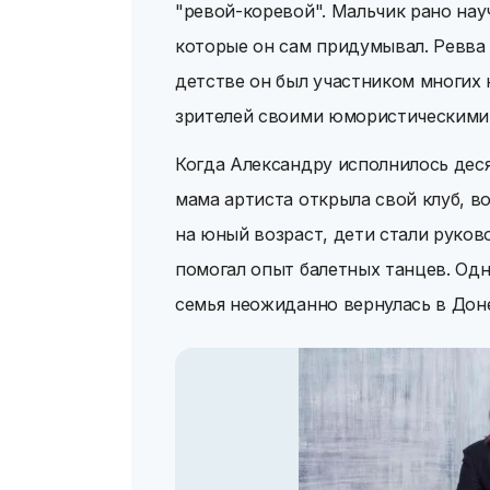
"ревой-коревой". Мальчик рано науч
которые он сам придумывал. Ревва 
детстве он был участником многих
зрителей своими юмористическими
Когда Александру исполнилось десят
мама артиста открыла свой клуб, во
на юный возраст, дети стали руко
помогал опыт балетных танцев. Одн
семья неожиданно вернулась в Доне