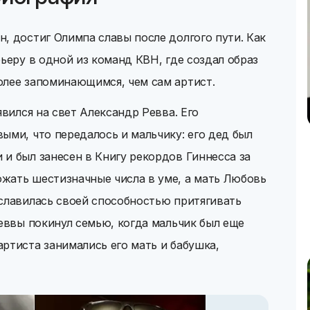
, достиг Олимпа славы после долгого пути. Как
рьеру в одной из команд КВН, где создал образ
олее запоминающимся, чем сам артист.
явился на свет Александр Ревва. Его
ыми, что передалось и мальчику: его дед был
и был занесен в Книгу рекордов Гиннесса за
жать шестизначные числа в уме, а мать Любовь
славилась своей способностью притягивать
Реввы покинул семью, когда мальчик был еще
ртиста занимались его мать и бабушка,