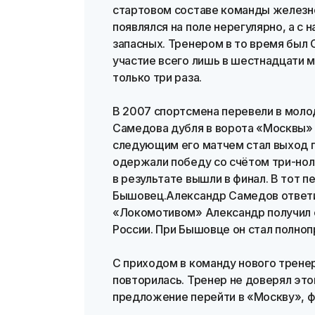
стартовом составе команды железн
появлялся на поле нерегулярно, а с 
запасных. Тренером в то время был 
участие всего лишь в шестнадцати м
только три раза.
В 2007 спортсмена перевели в моло
Самедова дубля в ворота «Москвы» о
следующим его матчем стал выход 
одержали победу со счётом три-ноль
в результате вышли в финал. В тот 
Бышовец.Александр Самедов ответи
«Локомотивом» Александр получил с
России. При Бышовце он стал полно
С приходом в команду нового трене
повторилась. Тренер не доверял это
предложение перейти в «Москву», фу