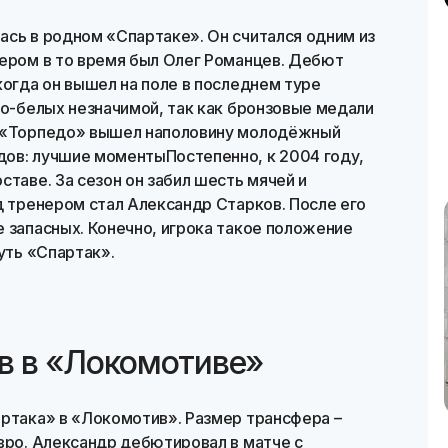
ась в родном «Спартаке». Он считался одним из
нером в то время был Олег Романцев. Дебют
когда он вышел на поле в последнем туре
но-белых незначимой, так как бронзовые медали
в «Торпедо» вышел наполовину молодёжный
ов: лучшие моментыПостепенно, к 2004 году,
ставе. За сезон он забил шесть мячей и
д тренером стал Александр Старков. После его
 запасных. Конечно, игрока такое положение
уть «Спартак».
в в «Локомотиве»
артака» в «Локомотив». Размер трансфера –
вро. Александр дебютировал в матче с