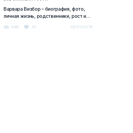
Варвара Визбор – биография, фото,
личная жизнь, родственники, рост и
вес, слушать песни онлайн 2023
598
15
15/01/2019