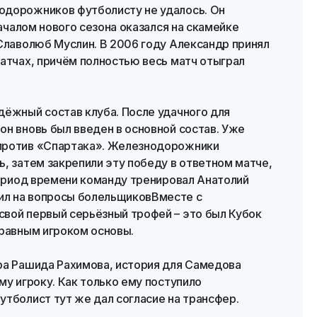
одорожников футболисту не удалось. Он
началом нового сезона оказался на скамейке
Славолюб Муслин. В 2006 году Александр принял
атчах, причём полностью весь матч отыграл
дёжный состав клуба. После удачного для
н вновь был введен в основной состав. Уже
против «Спартака». Железнодорожники
, затем закрепили эту победу в ответном матче,
период времени команду тренировал Анатолий
л на вопросы болельщиковВместе с
вой первый серьёзный трофей – это был Кубок
правным игроком основы.
ра Рашида Рахимова, история для Самедова
му игроку. Как только ему поступило
тболист тут же дал согласие на трансфер.