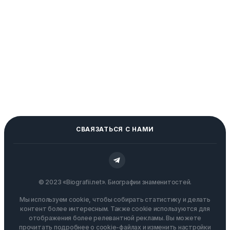
СВАЯЗАТЬСЯ С НАМИ
© 2023 «Biografii.net». Биографии знаменитостей.
Мы используем cookie, чтобы собирать статистику и делать
контент более интересным. Также cookie используются для
отображения более релевантной рекламы. Вы можете
прочитать подробнее о cookie-файлах и изменить настройки