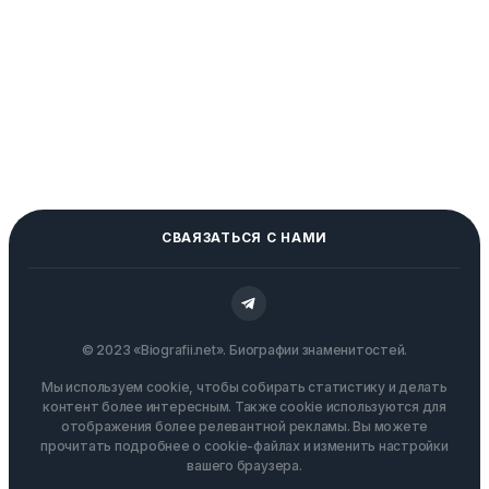
СВАЯЗАТЬСЯ С НАМИ
© 2023 «Biografii.net». Биографии знаменитостей.
Мы используем cookie, чтобы собирать статистику и делать
контент более интересным. Также cookie используются для
отображения более релевантной рекламы. Вы можете
прочитать подробнее о cookie-файлах и изменить настройки
вашего браузера.