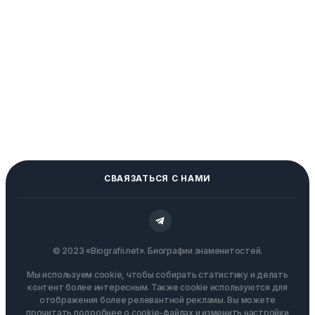
СВАЯЗАТЬСЯ С НАМИ
© 2023 «Biografii.net». Биографии знаменитостей.
Мы используем cookie, чтобы собирать статистику и делать
контент более интересным. Также cookie используются для
отображения более релевантной рекламы. Вы можете
прочитать подробнее о cookie-файлах и изменить настройки