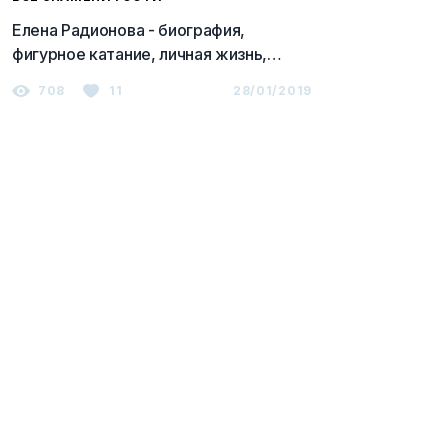
Елена Радионова - биография,
фигурное катание, личная жизнь,
новости 2023
708
11
28/01/2019