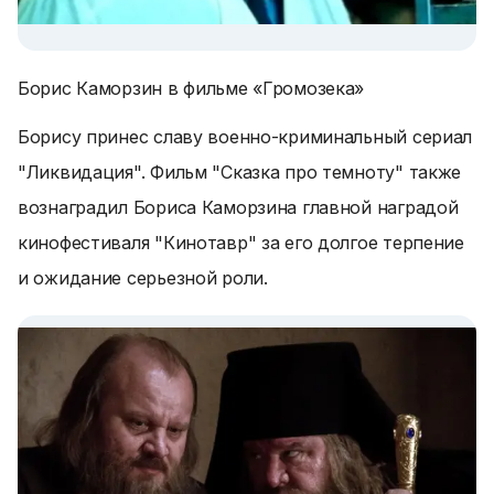
Борис Каморзин в фильме «Громозека»
Борису принес славу военно-криминальный сериал
"Ликвидация". Фильм "Сказка про темноту" также
вознаградил Бориса Каморзина главной наградой
кинофестиваля "Кинотавр" за его долгое терпение
и ожидание серьезной роли.