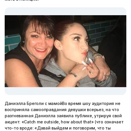
Даниэлла Бреголи с мамойВо время шоу аудитория не
восприняла самооправдания девушки всерьез, на что
разгневанная Даниэлла заявила публике, утрируя свой
акцент: «Сatch me outside, how about that» (что означает
что-то вроде: «Давай выйдем и поговорим, что ты