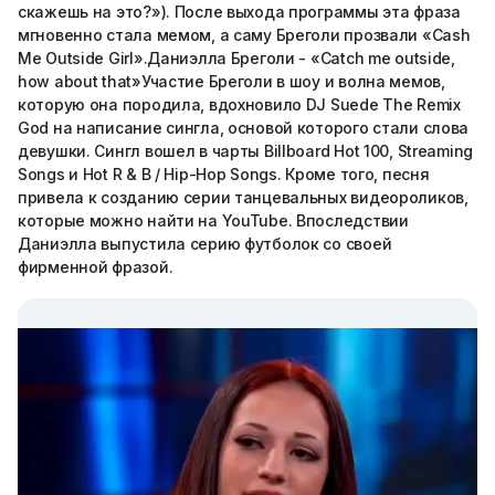
скажешь на это?»). После выхода программы эта фраза
мгновенно стала мемом, а саму Бреголи прозвали «Cash
Me Outside Girl».Даниэлла Бреголи - «Сatch me outside,
how about that»Участие Бреголи в шоу и волна мемов,
которую она породила, вдохновило DJ Suede The Remix
God на написание сингла, основой которого стали слова
девушки. Сингл вошел в чарты Billboard Hot 100, Streaming
Songs и Hot R & B / Hip-Hop Songs. Кроме того, песня
привела к созданию серии танцевальных видеороликов,
которые можно найти на YouTube. Впоследствии
Даниэлла выпустила серию футболок со своей
фирменной фразой.