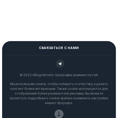
СВАЯЗАТЬСЯ С НАМИ
© 2023 «Biografii.net». Биографии знаменитостей.
Мы используем cookie, чтобы собирать статистику и делать
контент более интересным. Также cookie используются для
отображения более релевантной рекламы. Вы можете
прочитать подробнее о cookie-файлах и изменить настройки
вашего браузера.