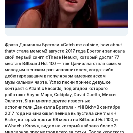
Фраза Даниэллы Бреголи «Сatch me outside, how about
that» стала мемомВ августе 2017 года Бреголи записала
свой первый сингл «These Heaux», который достиг 77
места в Billboard Hot 100 — так Даниэлла стала самым
молодым женским рэп-исполнителем, когда-либо
дебютировавшим в популярном американском
музыкальном чарте. Успех песни принес девушке
контракт с Atlantic Records, под эгидой которого
работают Бруно Марс, Coldplay, David Guetta, Мисси
Эллиотт, Sia и многие другие известные
исполнители.Даниэлла Бреголи - «Hi Bich»В сентябре
2017 года начинающая певица выпустила синглы «Hi
Bich», который достиг 68 места на Billboard Hot 100, и
«Whachu Know», видео на который набрало более 3
миллионов просмотров всего за сутки. После короткого