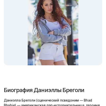
Биография Даниэллы Бреголи
Даниэлла Бреголи (сценический псведоним — Bhad
Bhabie) — американская рэп-исполнительница, героиня