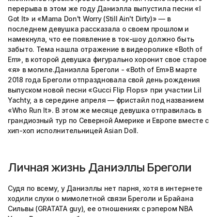
перерыва в этом же году Даниэлла выпустила песни «I
Got It» и «Mama Don't Worry (Still Ain't Dirty)» — в
последнем девушка рассказала о своем прошлом и
намекнула, что ее появление в ток-шоу должно быть
забыто. Тема нашла отражение в видеоролике «Both of
Em», в которой девушка фигурально хоронит свое старое
«я» в могиле.Даниэлла Бреголи - «Both of Em»В марте
2018 года Бреголи отпраздновала свой день рождения
выпуском новой песни «Gucci Flip Flops» при участии Lil
Yachty, а в середине апреля — фристайл под названием
«Who Run It». В этом же месяце девушка отправилась в
грандиозный тур по Северной Америке и Европе вместе с
хип-хоп исполнительницей Asian Doll.
Личная жизнь Даниэллы Бреголи
Судя по всему, у Даниэллы нет парня, хотя в интернете
ходили слухи о мимолетной связи Бреголи и Брайана
Сильвы (GRATATA guy), ее отношениях с рэпером NBA