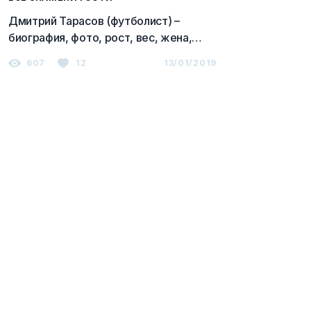
Дмитрий Тарасов (футболист) –
биография, фото, рост, вес, жена,
дети, свадьба 2023
607
12
13/01/2019