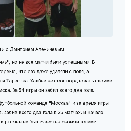
сти c Дмитрием Аленичевым
омь", но не все матчи были успешными. В
рвью, что его даже удаляли с поля, а
ля Тарасова. Хавбек не смог порадовать своими
ска. За 54 игры он забил всего два гола.
футбольной команде "Москва" и за время игры
 забив всего два гола в 25 матчах. В начале
портсмен не был известен своими голами.