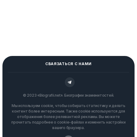
СВАЯЗАТЬСЯ С НАМИ
© 2023 «Biografii.net». Биографии знаменитостей.
Мы используем cookie, чтобы собирать статистику и делать
контент более интересным. Также cookie используются для
отображения более релевантной рекламы. Вы можете
прочитать подробнее о cookie-файлах и изменить настройки
вашего браузера.