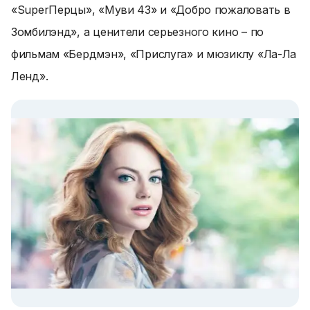
«SuperПерцы», «Муви 43» и «Добро пожаловать в
Зомбилэнд», а ценители серьезного кино – по
фильмам «Бердмэн», «Прислуга» и мюзиклу «Ла-Ла
Ленд».