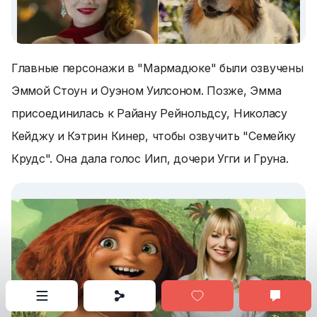
Главные персонажи в "Мармадюке" были озвучены
Эммой Стоун и Оуэном Уилсоном. Позже, Эмма
присоединилась к Райану Рейнольдсу, Николасу
Кейджу и Кэтрин Кинер, чтобы озвучить "Семейку
Крудс". Она дала голос Иип, дочери Угги и Груна.