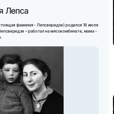
я Лепса
стоящая фамилия - Лепсверидзе) родился 16 июля
 Лепсверидзе – работал на мясокомбинате, мама -
.