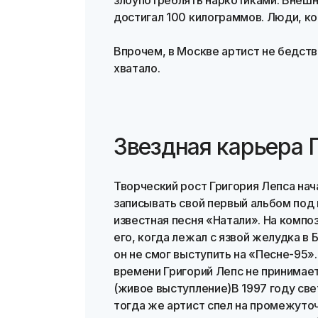
злоупотреблять наркотиками. Внешн
достигал 100 килограммов. Люди, ко
Впрочем, в Москве артист не бедств
хватало.
Звездная карьера 
Творческий рост Григория Лепса нача
записывать свой первый альбом под 
известная песня «Натали». На компо
его, когда лежал с язвой желудка в
он не смог выступить на «Песне-95».
времени Григорий Лепс не принимает
(живое выступление)В 1997 году све
тогда же артист спел на промежуточ