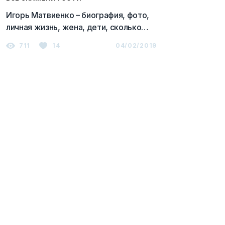
Игорь Матвиенко – биография, фото,
личная жизнь, жена, дети, сколько
лет, рост и вес, слушать песни онлайн
711
14
04/02/2019
2023