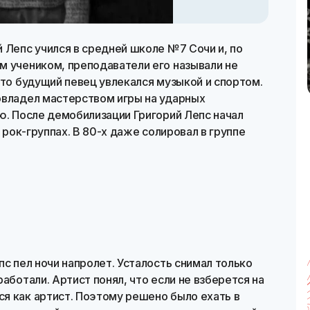
 Лепс учился в средней школе №7 Сочи и, по
м учеником, преподаватели его называли не
ато будущий певец увлекался музыкой и спортом.
овладел мастерством игры на ударных
ю. После демобилизации Григорий Лепс начал
в рок-группах. В 80-х даже солировал в группе
пс пел ночи напролет. Усталость снимал только
аботали. Артист понял, что если не взберется на
я как артист. Поэтому решено было ехать в