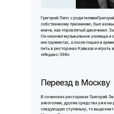
Григорий Лепс с родителямиГригорий
собственному признанию, был аховы
иначе, как «проклятый двоечник». З
Он окончил музыкальное училище и 
инструментах, а после пошел в арми
петь в ресторанах Кавказа и играть 
«Индекс-398».
Переезд в Москву
В сочинских ресторанах Григорий Ле
алкоголем, другие средства уже не р
следующую ступеньку, то выдохнетс