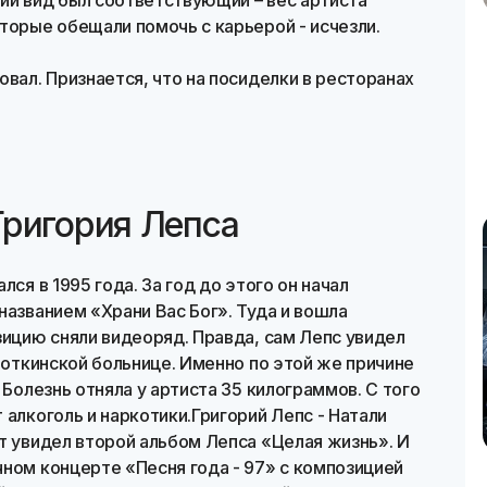
ий вид был соответствующий – вес артиста
торые обещали помочь с карьерой - исчезли.
овал. Признается, что на посиделки в ресторанах
Григория Лепса
лся в 1995 года. За год до этого он начал
названием «Храни Вас Бог». Туда и вошла
зицию сняли видеоряд. Правда, сам Лепс увидел
 Боткинской больнице. Именно по этой же причине
 Болезнь отняла у артиста 35 килограммов. С того
 алкоголь и наркотики.Григорий Лепс - Натали
т увидел второй альбом Лепса «Целая жизнь». И
ном концерте «Песня года - 97» с композицией