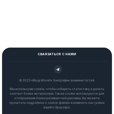
СВАЯЗАТЬСЯ С НАМИ
© 2023 «Biografii.net». Биографии знаменитостей.
Мы используем cookie, чтобы собирать статистику и делать
контент более интересным. Также cookie используются для
отображения более релевантной рекламы. Вы можете
прочитать подробнее о cookie-файлах и изменить настройки
вашего браузера.