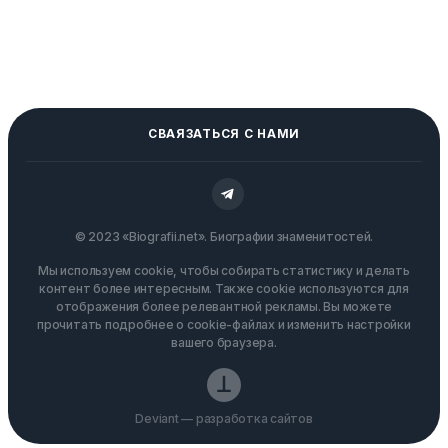
СВАЯЗАТЬСЯ С НАМИ
© 2023 «Biografii.net». Биографии знаменитостей.
Мы используем cookie, чтобы собирать статистику и делать
контент более интересным. Также cookie используются для
отображения более релевантной рекламы. Вы можете
прочитать подробнее о cookie-файлах и изменить настройки
вашего браузера.
Deviant — разработка сайтов