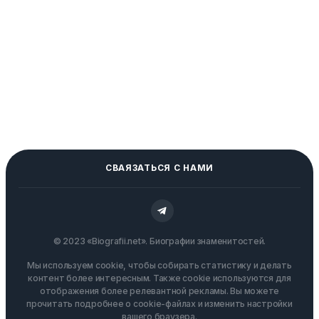
СВАЯЗАТЬСЯ С НАМИ
© 2023 «Biografii.net». Биографии знаменитостей.
Мы используем cookie, чтобы собирать статистику и делать
контент более интересным. Также cookie используются для
отображения более релевантной рекламы. Вы можете
прочитать подробнее о cookie-файлах и изменить настройки
вашего браузера.