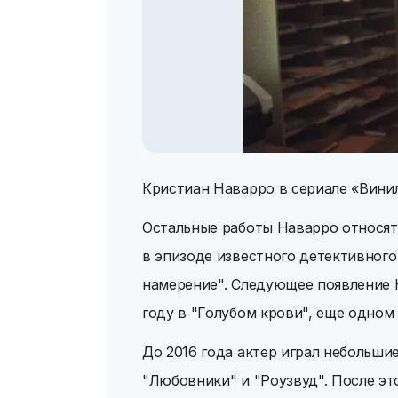
Кристиан Наварро в сериале «Вини
Остальные работы Наварро относятс
в эпизоде известного детективного
намерение". Следующее появление К
году в "Голубом крови", еще одном
До 2016 года актер играл небольши
"Любовники" и "Роузвуд". После это