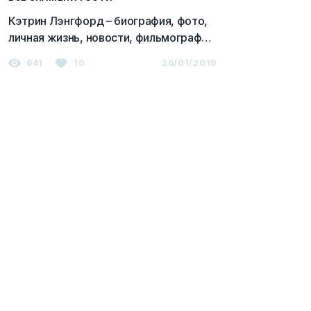
Кэтрин Лэнгфорд – биография, фото,
личная жизнь, новости, фильмография
2023
641
10
26/01/2019