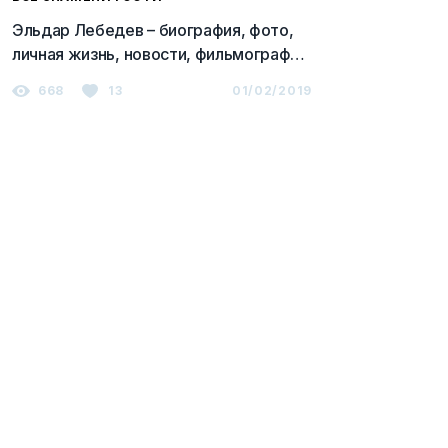
Эльдар Лебедев – биография, фото,
личная жизнь, новости, фильмография
2023
668
13
01/02/2019