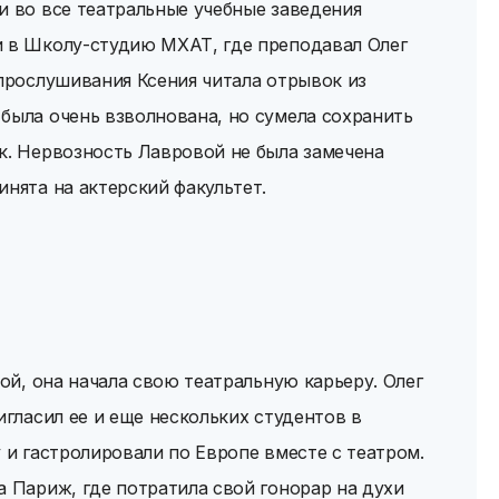
и во все театральные учебные заведения
и в Школу-студию МХАТ, где преподавал Олег
 прослушивания Ксения читала отрывок из
была очень взволнована, но сумела сохранить
к. Нервозность Лавровой не была замечена
инята на актерский факультет.
кой, она начала свою театральную карьеру. Олег
игласил ее и еще нескольких студентов в
 и гастролировали по Европе вместе с театром.
а Париж, где потратила свой гонорар на духи