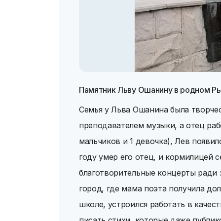
Памятник Льву Ошанину в родном Р
Семья у Льва Ошанина была творчес
преподавателем музыки, а отец рабо
мальчиков и 1 девочка), Лев появилс
году умер его отец, и кормилицей с
благотворительные концерты ради з
город, где мама поэта получила дол
школе, устроился работать в качест
писать стихи, которые даже публик