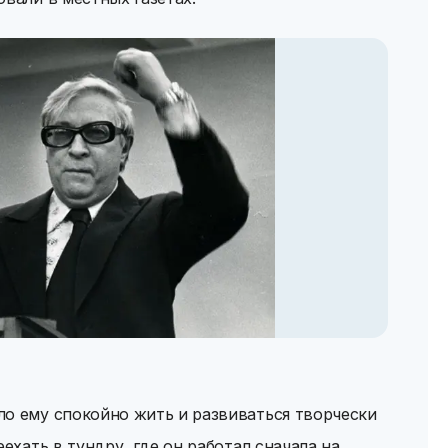
ло ему спокойно жить и развиваться творчески
еехать в тундру, где он работал сначала на