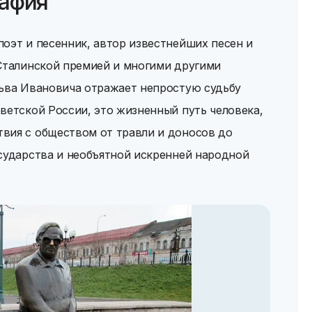
рафия
оэт и песенник, автор известнейших песен и
 Сталинской премией и многими другими
Льва Ивановича отражает непростую судьбу
ветской России, это жизненный путь человека,
вия с обществом от травли и доносов до
сударства и необъятной искренней народной