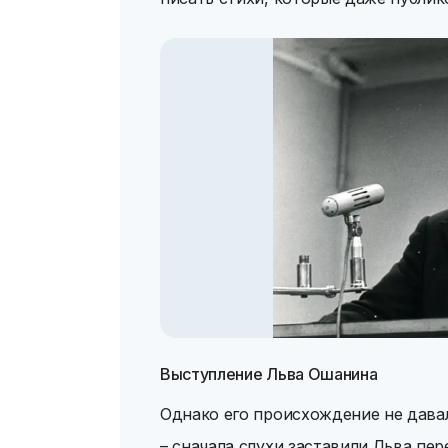
Выступление Льва Ошанина
Однако его происхождение не дава
– сначала слухи заставили Льва пер