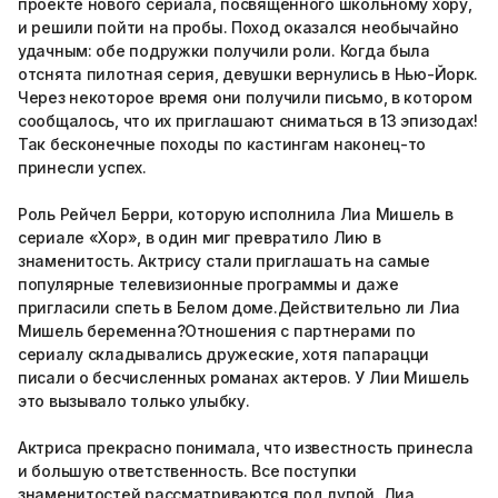
проекте нового сериала, посвященного школьному хору,
и решили пойти на пробы. Поход оказался необычайно
удачным: обе подружки получили роли. Когда была
отснята пилотная серия, девушки вернулись в Нью-Йорк.
Через некоторое время они получили письмо, в котором
сообщалось, что их приглашают сниматься в 13 эпизодах!
Так бесконечные походы по кастингам наконец-то
принесли успех.
Роль Рейчел Берри, которую исполнила Лиа Мишель в
сериале «Хор», в один миг превратило Лию в
знаменитость. Актрису стали приглашать на самые
популярные телевизионные программы и даже
пригласили спеть в Белом доме.Действительно ли Лиа
Мишель беременна?Отношения с партнерами по
сериалу складывались дружеские, хотя папарацци
писали о бесчисленных романах актеров. У Лии Мишель
это вызывало только улыбку.
Актриса прекрасно понимала, что известность принесла
и большую ответственность. Все поступки
знаменитостей рассматриваются под лупой. Лиа