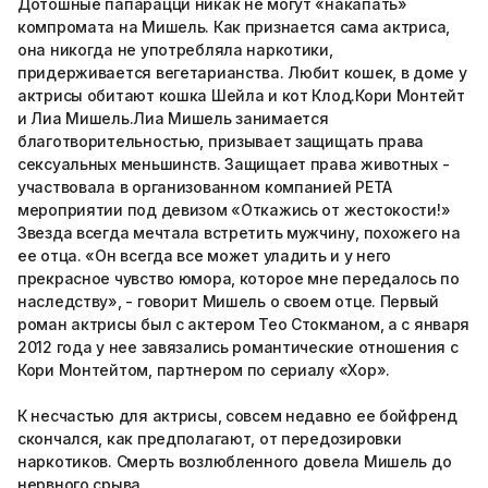
Дотошные папарацци никак не могут «накапать»
компромата на Мишель. Как признается сама актриса,
она никогда не употребляла наркотики,
придерживается вегетарианства. Любит кошек, в доме у
актрисы обитают кошка Шейла и кот Клод.Кори Монтейт
и Лиа Мишель.Лиа Мишель занимается
благотворительностью, призывает защищать права
сексуальных меньшинств. Защищает права животных -
участвовала в организованном компанией PETA
мероприятии под девизом «Откажись от жестокости!»
Звезда всегда мечтала встретить мужчину, похожего на
ее отца. «Он всегда все может уладить и у него
прекрасное чувство юмора, которое мне передалось по
наследству», - говорит Мишель о своем отце. Первый
роман актрисы был с актером Тео Стокманом, а с января
2012 года у нее завязались романтические отношения с
Кори Монтейтом, партнером по сериалу «Хор».
К несчастью для актрисы, совсем недавно ее бойфренд
скончался, как предполагают, от передозировки
наркотиков. Смерть возлюбленного довела Мишель до
нервного срыва.