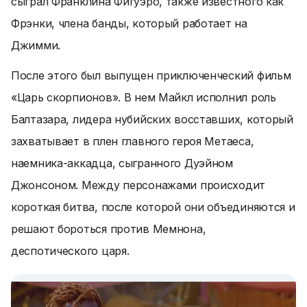
сыграл Франклина Фигуэро, также известного как
Фрэнки, члена банды, который работает на
Джимми.
После этого был выпущен приключенческий фильм
«Царь скорпионов». В нем Майкл исполнил роль
Балтазара, лидера нубийских восставших, который
захватывает в плен главного героя Метаеса,
наемника-аккадца, сыгранного Дуэйном
Джонсоном. Между персонажами происходит
короткая битва, после которой они объединяются и
решают бороться против Мемнона,
деспотического царя.