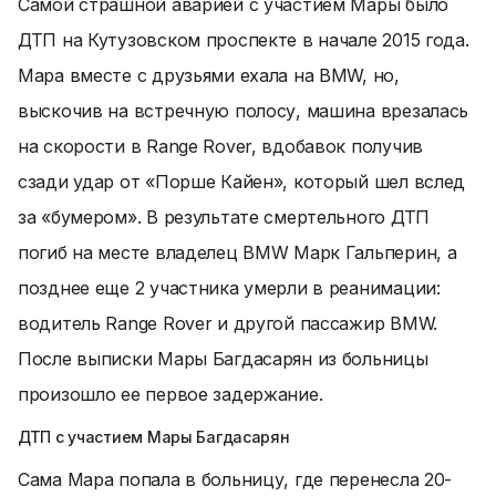
Самой страшной аварией с участием Мары было
ДТП на Кутузовском проспекте в начале 2015 года.
Мара вместе с друзьями ехала на BMW, но,
выскочив на встречную полосу, машина врезалась
на скорости в Range Rover, вдобавок получив
сзади удар от «Порше Кайен», который шел вслед
за «бумером». В результате смертельного ДТП
погиб на месте владелец BMW Марк Гальперин, а
позднее еще 2 участника умерли в реанимации:
водитель Range Rover и другой пассажир BMW.
После выписки Мары Багдасарян из больницы
произошло ее первое задержание.
ДТП с участием Мары Багдасарян
Сама Мара попала в больницу, где перенесла 20-