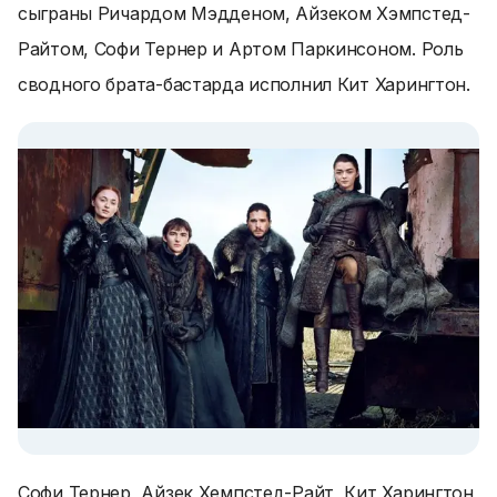
сыграны Ричардом Мэдденом, Айзеком Хэмпстед-
Райтом, Софи Тернер и Артом Паркинсоном. Роль
сводного брата-бастарда исполнил Кит Харингтон.
Софи Тернер, Айзек Хемпстед-Райт, Кит Харингтон,