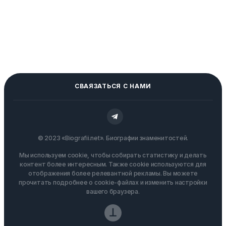
СВАЯЗАТЬСЯ С НАМИ
© 2023 «Biografii.net». Биографии знаменитостей.
Мы используем cookie, чтобы собирать статистику и делать
контент более интересным. Также cookie используются для
отображения более релевантной рекламы. Вы можете
прочитать подробнее о cookie-файлах и изменить настройки
вашего браузера.