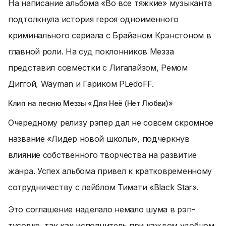
На написание альбома «Во все тяжкие» музыканта
подтолкнула история героя одноименного
криминального сериала с Брайаном Крэнстоном в
главной роли. На суд поклонников Мезза
представил совместки с Лигалайзом, Ремом
Диггой, Wayman и Гариком PLedoFF.
Клип на песню Меззы «Для Неё (Нет Любви)»
Очередному релизу рэпер дал не совсем скромное
название «Лидер новой школы», подчеркнув
влияние собственного творчества на развитие
жанра. Успех альбома привел к кратковременному
сотрудничеству с лейблом Тимати «Black Star».
Это соглашение наделало немало шума в рэп-
тусовке, так как исполнитель при каждом удобном