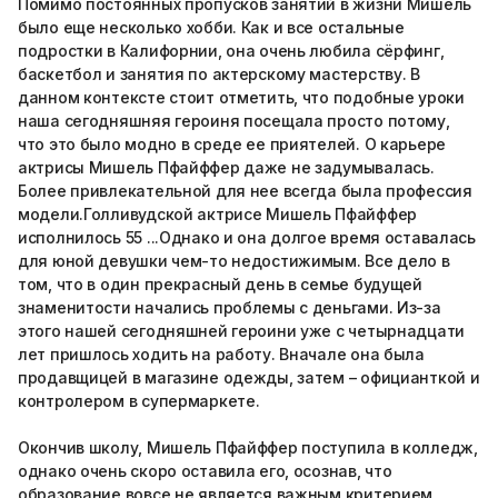
Помимо постоянных пропусков занятий в жизни Мишель
было еще несколько хобби. Как и все остальные
подростки в Калифорнии, она очень любила сёрфинг,
баскетбол и занятия по актерскому мастерству. В
данном контексте стоит отметить, что подобные уроки
наша сегодняшняя героиня посещала просто потому,
что это было модно в среде ее приятелей. О карьере
актрисы Мишель Пфайффер даже не задумывалась.
Более привлекательной для нее всегда была профессия
модели.Голливудской актрисе Мишель Пфайффер
исполнилось 55 ...Однако и она долгое время оставалась
для юной девушки чем-то недостижимым. Все дело в
том, что в один прекрасный день в семье будущей
знаменитости начались проблемы с деньгами. Из-за
этого нашей сегодняшней героини уже с четырнадцати
лет пришлось ходить на работу. Вначале она была
продавщицей в магазине одежды, затем – официанткой и
контролером в супермаркете.
Окончив школу, Мишель Пфайффер поступила в колледж,
однако очень скоро оставила его, осознав, что
образование вовсе не является важным критерием