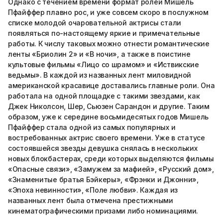
Однако с течением времени формат ролей Мишель
Пфайффер плавно рос, и уже совсем скоро в послужном
списке молодой очаровательной актрисы стали
появляться по-настоящему яркие и примечательные
работы. К числу таковых можно отнести романтические
ленты «Бриолин 2» и «В ночи», а также в поистине
культовые фильмы «Лицо со шрамом» и «Иствикские
ведьмы». В каждой из названных лент миловидной
американской красавице доставались главные роли. Она
работала на одной площадке с такими звездами, как
Джек Николсон, Шер, Сьюзен Сарандон и другие. Таким
образом, уже к середине восьмидесятых годов Мишель
Пфайффер стала одной из самых популярных и
востребованных актрис своего времени. Уже в статусе
состоявшейся звезды девушка снялась в нескольких
новых блокбастерах, среди которых выделяются фильмы
«Опасные связи», «Замужем за мафией», «Русский дом»,
«Знаменитые братья Бэйкеры», «Фрэнки и Джонни»,
«Эпоха невинности», «Поле любви». Каждая из
названных лент была отмечена престижными
кинематографическими призами либо номинациями.