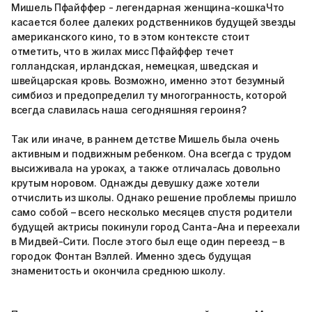
Мишель Пфайффер - легендарная женщина-кошкаЧто
касается более далеких родственников будущей звезды
американского кино, то в этом контексте стоит
отметить, что в жилах мисс Пфайффер течет
голландская, ирландская, немецкая, шведская и
швейцарская кровь. Возможно, именно этот безумный
симбиоз и предопределил ту многогранность, которой
всегда славилась наша сегодняшняя героиня?
Так или иначе, в раннем детстве Мишель была очень
активным и подвижным ребенком. Она всегда с трудом
высиживала на уроках, а также отличалась довольно
крутым норовом. Однажды девушку даже хотели
отчислить из школы. Однако решение проблемы пришло
само собой – всего несколько месяцев спустя родители
будущей актрисы покинули город Санта-Ана и переехали
в Мидвей-Сити. После этого был еще один переезд – в
городок Фонтан Вэллей. Именно здесь будущая
знаменитость и окончила среднюю школу.