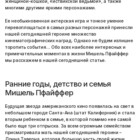
женщиной-кошкой, «иствикской ведьмой», а также
многими другими яркими персонажами.
Ее необыкновенная актерская игра и тонкое умение
перевоплощаться в самых разных персонажей принесли
нашей сегодняшней героине множество
кинематографических наград. Однако не будем излишне
торопить события… Обо всех наиболее интересных и
примечательных моментах в жизни Мишель Пфайффер
мы расскажем в нашей сегодняшней статье.
Ранние годы, детство и семья
Мишель Пфайффер
Будущая звезда американского кино появилась на свет в
небольшом городе Санта-Ана (штат Калифорния) и стала
вторым ребенком в семье, в которой помимо нее самой
было еще три отпрыска. За всем огромным семейством
присматривала мать нашей сегодняшней героини –
Донна Таверна, которая большую часть своей жизни