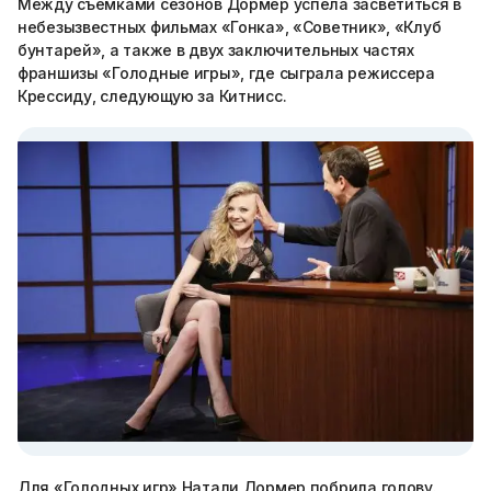
Между съемками сезонов Дормер успела засветиться в
небезызвестных фильмах «Гонка», «Советник», «Клуб
бунтарей», а также в двух заключительных частях
франшизы «Голодные игры», где сыграла режиссера
Крессиду, следующую за Китнисс.
Для «Голодных игр» Натали Дормер побрила голову.