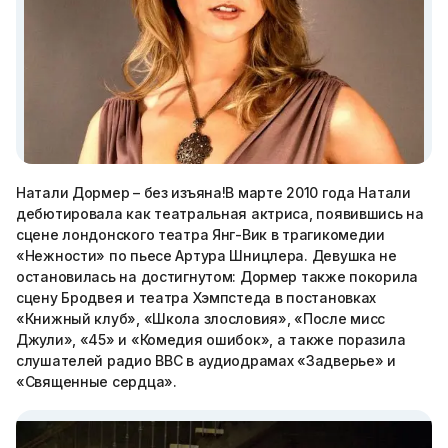
Натали Дормер – без изъяна!В марте 2010 года Натали
дебютировала как театральная актриса, появившись на
сцене лондонского театра Янг-Вик в трагикомедии
«Нежности» по пьесе Артура Шницлера. Девушка не
остановилась на достигнутом: Дормер также покорила
сцену Бродвея и театра Хэмпстеда в постановках
«Книжный клуб», «Школа злословия», «После мисс
Джули», «45» и «Комедия ошибок», а также поразила
слушателей радио BBC в аудиодрамах «Задверье» и
«Священные сердца».