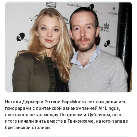
Натали Дормер и Энтони БирнМного лет они делились
гонорарами с британской авиакомпанией Air Lingus,
постоянно летая между Лондоном и Дублином, но в
итоге начали жить вместе в Твикенхеме, на юго-западе
британской столицы.