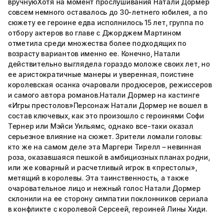
вручнуюХотя на момент прослушивания Натали Дормер
совсем немного оставалось до 30-летнего юбилея, а по
сюжету ее героине едва исполнилось 15 лет, группа по
отбору актеров во главе с Джорджем Мартином
отметила среди множества более подходящих по
возрасту вариантов именно ее. Конечно, Натали
действительно выглядела гораздо моложе своих лет, но
ее аристократичные манеры и уверенная, поистине
королевская осанка очаровали продюсеров, режиссеров
и самого автора романов.Натали Дормер на кастинге
«Игры престолов»Персонаж Натали Дормер не вошел в
состав ключевых, как это произошло с героинями Софи
Тернер или Мэйси Уильямс, однако все-таки оказал
серьезное влияние на сюжет. Зрители ломали головы:
кто же на самом деле эта Маргери Тирелл – невинная
роза, оказавшаяся пешкой в амбициозных планах родни,
или же коварный и расчетливый игрок в «престолы»,
метящий в королевы. Эта таинственность, а также
очаровательное лицо и нежный голос Натали Дормер
склонили на ее сторону симпатии поклонников сериала
в конфликте с королевой Серсеей, героиней Лины Хиди.