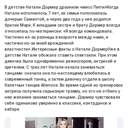
В детстве Натали Дормер дразнили «мисс Пигги»Когда
Натали исполнилось 7 лет, их семья пополнилась
дочерью Самантой, а через два года у нее родился
братик Марк. К младшим сестре и брату Дормер всегда
относилась по-матерински: «Я всегда командовала.
Частично из-за разницы в возрасте между нами, и
частично из-за моей врожденной
властности».Интересные факты о Натали ДормерУже в
детстве Натали обожала ставить спектакли. При этом
девочка была одновременно режиссером, актрисой и
зрителем. С трех лет Натали начала заниматься
танцами: сначала она по-настоящему влюбилась в
современный танец, а затем девочку отдали в школу
балетных танцев Allenova. Во время одной из тренировок
актриса получила серьезную травму, но это не отбило у
нее желания заниматься танцами. Дормер чувствовала
себя одинаково уверенно в классике, контрдансе и
кабаре.