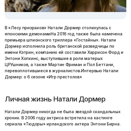
В «Лесу призраков» Натали Дормер столкнулась с
японскими демонамиНа 2016 год также была намечена
премьера шпионского триллера «Гостайны». Натали
Дормер исполнила роль британской разведчицы по
имени Кэтрин, компанию ей составили Харрисон Форд и
Энтони Хопкинс, выступившие в роли матерых
ЦРУшников, а также Мартин Фриман и Пол Беттани,
перевоплотившиеся в журналистов.Интервью Натали
Дормер: о 6 сезоне «Игр престолов»
Личная жизнь Натали Дормер
Натали Дормер никогда не была звездой скандальных
хроник. В 2006 году актриса встретила на кастинге
сериала «Тюдоры» ирландского актера Энтони Бирна.