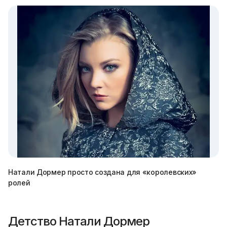
Натали Дормер просто создана для «королевских»
ролей
Детство Натали Дормер