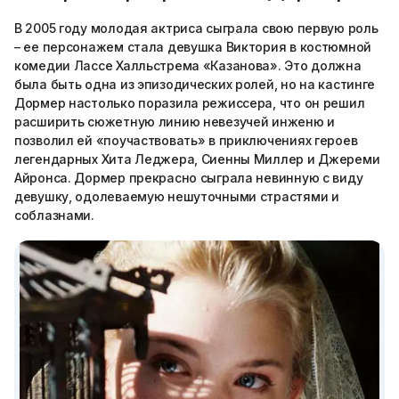
В 2005 году молодая актриса сыграла свою первую роль
– ее персонажем стала девушка Виктория в костюмной
комедии Лассе Халльстрема «Казанова». Это должна
была быть одна из эпизодических ролей, но на кастинге
Дормер настолько поразила режиссера, что он решил
расширить сюжетную линию невезучей инженю и
позволил ей «поучаствовать» в приключениях героев
легендарных Хита Леджера, Сиенны Миллер и Джереми
Айронса. Дормер прекрасно сыграла невинную с виду
девушку, одолеваемую нешуточными страстями и
соблазнами.