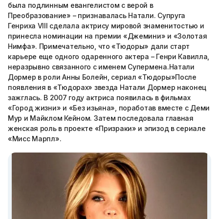
была подлинным евангелистом с верой в
Преобразование» – признавалась Натали. Супруга
Генриха VIII сделала актрису мировой знаменитостью и
принесла номинации на премии «Джемини» и «Золотая
Нимфа». Примечательно, что «Тюдоры» дали старт
карьере еще одного одаренного актера – Генри Кавилла,
неразрывно связанного с именем Супермена.Натали
Дормер в роли Анны Болейн, сериал «Тюдоры»После
появления в «Тюдорах» звезда Натали Дормер наконец
зажглась. В 2007 году актриса появилась в фильмах
«Город жизни» и «Без изьяна», поработав вместе с Деми
Мур и Майклом Кейном. Затем последовала главная
женская роль в проекте «Призраки» и эпизод в сериале
«Мисс Марпл».