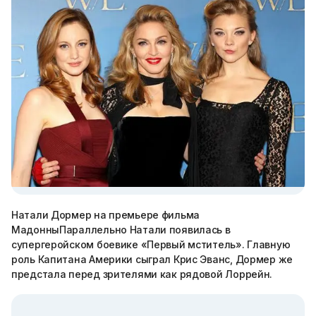
Натали Дормер на премьере фильма
МадонныПараллельно Натали появилась в
супергеройском боевике «Первый мститель». Главную
роль Капитана Америки сыграл Крис Эванс, Дормер же
предстала перед зрителями как рядовой Лоррейн.