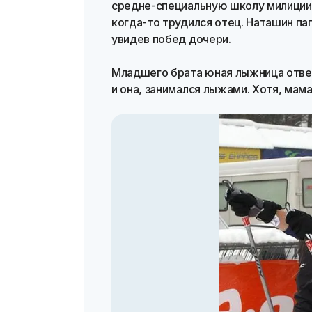
средне-специальную школу милиции. 
когда-то трудился отец. Наташин пап
увидев побед дочери.
Младшего брата юная лыжница отвел
и она, занимался лыжами. Хотя, мама