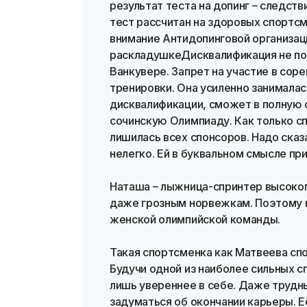
результат теста на допинг – следст
тест рассчитан на здоровых спортсм
внимание Антидопинговой организац
раскладушкеДисквалификация не поз
Ванкувере. Запрет на участие в со
тренировки. Она усиленно занималас
дисквалификации, сможет в полную с
сочинскую Олимпиаду. Как только с
лишилась всех спонсоров. Надо сказ
нелегко. Ей в буквальном смысле при
Наташа – лыжница-спринтер высоког
даже грозным норвежкам. Поэтому не
женской олимпийской команды.
Такая спортсменка как Матвеева сп
Будучи одной из наиболее сильных с
лишь увереннее в себе. Даже трудн
задуматься об окончании карьеры. Е