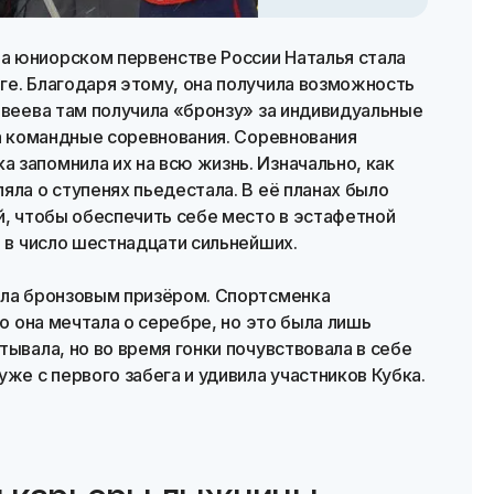
а юниорском первенстве России Наталья стала
ге. Благодаря этому, она получила возможность
твеева там получила «бронзу» за индивидуальные
за командные соревнования. Соревнования
 запомнила их на всю жизнь. Изначально, как
яла о ступенях пьедестала. В её планах было
й, чтобы обеспечить себе место в эстафетной
и в число шестнадцати сильнейших.
ала бронзовым призёром. Спортсменка
ко она мечтала о серебре, но это была лишь
тывала, но во время гонки почувствовала в себе
же с первого забега и удивила участников Кубка.