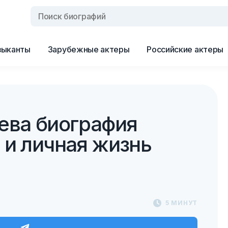
зыканты
Зарубежные актеры
Российские актеры
ева биография
 и личная жизнь
5 МИНУТ