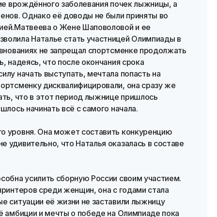
вие врождённого заболевания почек лыжницы, а
енов. Однако её доводы не были приняты во
ией.Матвеева о Жене Шаповоловой и ее
волила Наталье стать участницей Олимпиады в
ревнованиях не запрещал спортсменке продолжать
ь, надеясь, что после окончания срока
илу начать выступать, мечтала попасть на
портсменку дисквалифицировали, она сразу же
ать, что в этот период лыжнице пришлось
шлось начинать всё с самого начала.
о уровня. Она может составить конкуренцию
 удивительно, что Наталья оказалась в составе
особна усилить сборную России своим участием.
принтеров среди женщин, она с годами стала
ые ситуации её жизни не заставили лыжницу
ё амбиции и мечты о победе на Олимпиаде пока