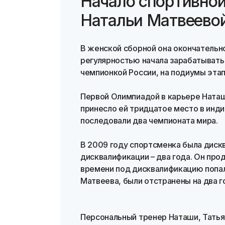
Начало спортивно
Натальи Матвеево
В женской сборной она окончательно
регулярностью начала зарабатывать
чемпионкой России, на подиумы этап
Первой Олимпиадой в карьере Наташ
принесло ей тридцатое место в инди
последовали два чемпионата мира.
В 2009 году спортсменка была диск
дисквалификации – два года. Он прод
времени под дисквалификацию попали
Матвеева, были отстранены на два г
Персональный тренер Наташи, Татья