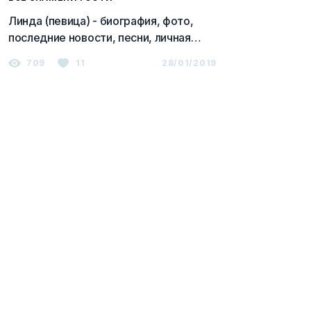
Линда (певица) - биография, фото,
последние новости, песни, личная
жизнь 2023
709
11
28/01/2019