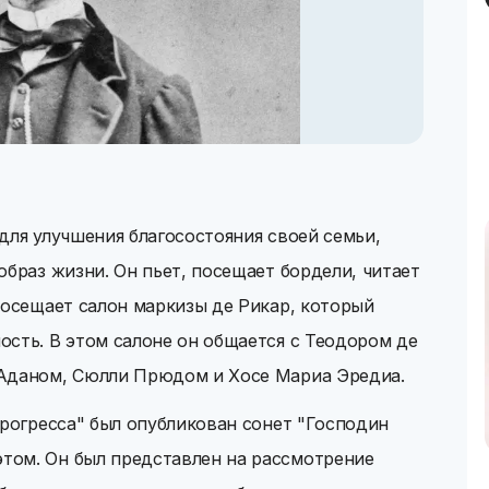
для улучшения благосостояния своей семьи,
образ жизни. Он пьет, посещает бордели, читает
посещает салон маркизы де Рикар, который
сть. В этом салоне он общается с Теодором де
-Аданом, Сюлли Прюдом и Хосе Мариа Эредиа.
прогресса" был опубликован сонет "Господин
том. Он был представлен на рассмотрение