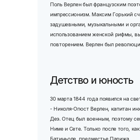
Поль Верлен был французским поэт
импрессионизм. Максим Горький счи
задушевными, музыкальными и орг
использованием женской рифмы, вы
повторением. Верлен был революци
Детство и юность
30 марта 1844 года появился на св
- Николя-Огюст Верлен, капитан и
Деэ. Отец был военным, поэтому се
Ниме и Сете. Только после того, ка
Батиньоле, предместье Парижа.