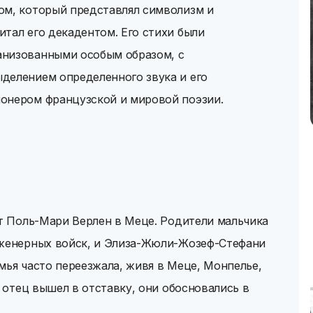
ом, который представлял символизм и
тал его декадентом. Его стихи были
анизованными особым образом, с
делением определенного звука и его
онером французской и мировой поэзии.
ет Поль-Мари Верлен в Меце. Родители мальчика
нженерных войск, и Элиза-Жюли-Жозеф-Стефани
мья часто переезжала, живя в Меце, Монпелье,
к отец вышел в отставку, они обосновались в