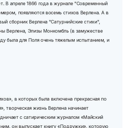
ет. В апреле 1866 года в журнале "Современный
мером, появляются восемь стихов Верлена. А в
рвый сборник Верлена "Сатурнийские стихи",
ины Верлена, Элизы Монкомбль (в замужестве
ду была для Поля очень тяжелым испытанием, и
хов», в которых была включена прекрасная по
», творческая жизнь Верлена начинает
рудничает с сатирическим журналом «Майский
доним, он выпускает книгу «Подружки», которую