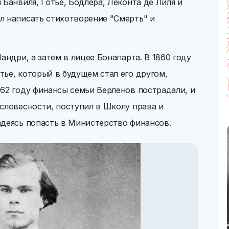
 Банвиля, Готье, Бодлера, Леконта де Лиля и
л написать стихотворение "Смерть" и
андри, а затем в лицее Бонапарта. В 1860 году
ье, который в будущем стал его другом,
62 году финансы семьи Верленов пострадали, и
словесности, поступил в Школу права и
адеясь попасть в Министерство финансов.