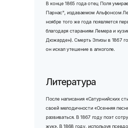
В конце 1865 года отец Поля умира
Парнас", издаваемом Альфонсом Ле
ноябре того же года появляется пе
благодаря стараниям Лемера и куз
Дюжарден). Смерть Элизы в 1867 го
он искал утешение в алкоголе.
Литература
После написания «Сатурнийских сти
своей мелодичности «Осенняя песня
развиваться. В 1867 году поэт сот
жук». В 1868 году, используя псев