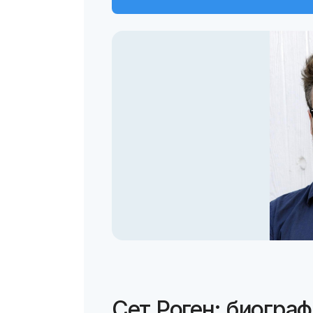
Сет Роген: биогра