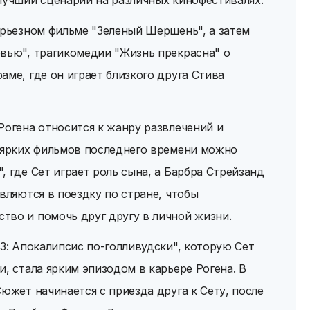
лучший сценарий на различных кинофестивалях.
ерьезном фильме "Зеленый Шершень", а затем
рвью", трагикомедии "Жизнь прекрасна" о
аме, где он играет близкого друга Стива
Рогена относится к жанру развлечений и
и ярких фильмов последнего времени можно
, где Сет играет роль сына, а Барбра Стрейзанд
вляются в поездку по стране, чтобы
тво и помочь друг другу в личной жизни.
13: Апокалипсис по-голливудски", которую Сет
, стала ярким эпизодом в карьере Рогена. В
южет начинается с приезда друга к Сету, после