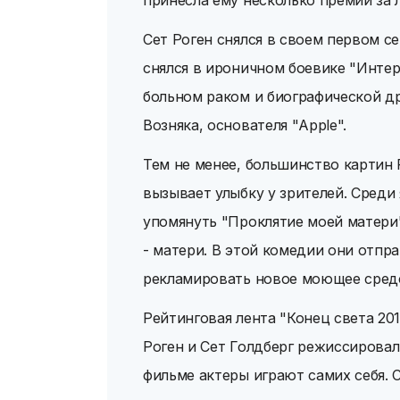
принесла ему несколько премий за 
Сет Роген снялся в своем первом с
снялся в ироничном боевике "Инте
больном раком и биографической др
Возняка, основателя "Apple".
Тем не менее, большинство картин 
вызывает улыбку у зрителей. Сред
упомянуть "Проклятие моей матери"
- матери. В этой комедии они отпра
рекламировать новое моющее средс
Рейтинговая лента "Конец света 20
Роген и Сет Голдберг режиссировали
фильме актеры играют самих себя. С