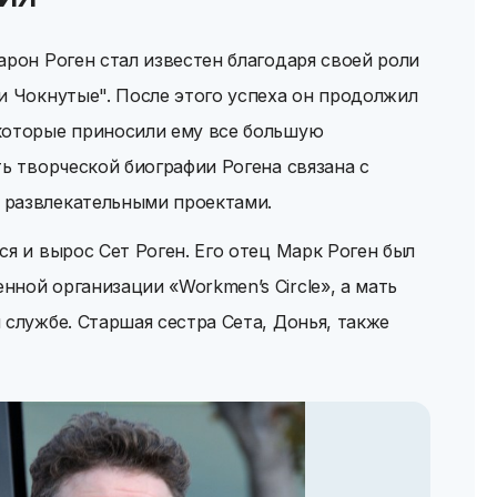
арон Роген стал известен благодаря своей роли
и Чокнутые". После этого успеха он продолжил
которые приносили ему все большую
ть творческой биографии Рогена связана с
 развлекательными проектами.
ся и вырос Сет Роген. Его отец Марк Роген был
ной организации «Workmen’s Circle», а мать
 службе. Старшая сестра Сета, Донья, также