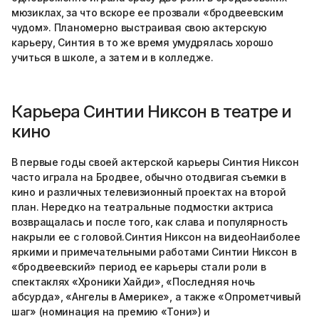
мюзиклах, за что вскоре ее прозвали «бродвеевским
чудом». Планомерно выстраивая свою актерскую
карьеру, Синтия в то же время умудрялась хорошо
учиться в школе, а затем и в колледже.
Карьера Синтии Никсон в театре и
кино
В первые годы своей актерской карьеры Синтия Никсон
часто играла на Бродвее, обычно отодвигая съемки в
кино и различных телевизионный проектах на второй
план. Нередко на театральные подмостки актриса
возвращалась и после того, как слава и популярность
накрыли ее с головой.Синтия Никсон на видеоНаиболее
яркими и примечательными работами Синтии Никсон в
«бродвеевский» период ее карьеры стали роли в
спектаклях «Хроники Хайди», «Последняя ночь
абсурда», «Ангелы в Америке», а также «Опрометчивый
шаг» (номинация на премию «Тони») и