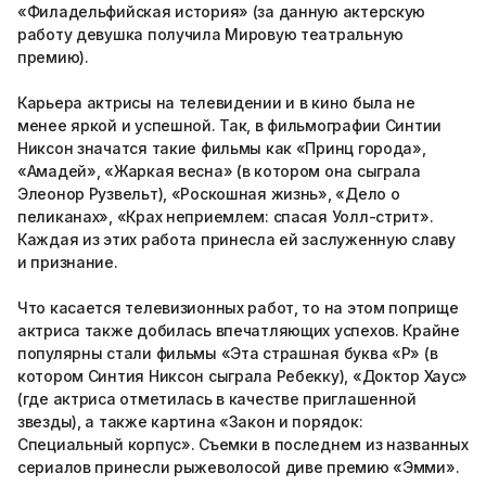
«Филадельфийская история» (за данную актерскую
работу девушка получила Мировую театральную
премию).
Карьера актрисы на телевидении и в кино была не
менее яркой и успешной. Так, в фильмографии Синтии
Никсон значатся такие фильмы как «Принц города»,
«Амадей», «Жаркая весна» (в котором она сыграла
Элеонор Рузвельт), «Роскошная жизнь», «Дело о
пеликанах», «Крах неприемлем: спасая Уолл-стрит».
Каждая из этих работа принесла ей заслуженную славу
и признание.
Что касается телевизионных работ, то на этом поприще
актриса также добилась впечатляющих успехов. Крайне
популярны стали фильмы «Эта страшная буква «Р» (в
котором Синтия Никсон сыграла Ребекку), «Доктор Хаус»
(где актриса отметилась в качестве приглашенной
звезды), а также картина «Закон и порядок:
Специальный корпус». Съемки в последнем из названных
сериалов принесли рыжеволосой диве премию «Эмми».