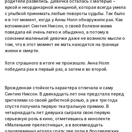
родители развелись. Девочка осталась с матерью –
яркой и неординарной женщиной, которая всегда умела
с улыбкой принимать любые повороты судьбы. Так было
и в тот момент, когда у Анны Нолл обнаружили рак. Как
вспоминает Синтия Никсон, о своей болезни мама
поведала ей очень легко и обыденно, а потому в
сознании маленькой девочки даже не возникло мысли о
том, что в этот момент ее мать находится на границе
жизни и смерти.
Хотя страшного в итоге не произошло. Анна Нолл
победила рак в первый раз, а затем и во второй.
Врожденная стойкость характера отличала и саму
Синтию Никсон. В двенадцать лет она предстала перед
зрителями со своей дебютной ролью, а уже три года
спустя получила первую театральную премию. В
четырнадцать лет девушка сыграла свою первую
серьезную роль в кино, отметившись в киноленте
«Маленькие прелестницы», а в восемнадцать
одновременно играла сразу две роли в бродвеевских