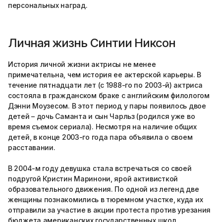
персональных наград.
Личная жизнь Синтии Никсон
История личной жизни актрисы не менее
примечательна, чем история ее актерской карьеры. В
течение пятнадцати лет (с 1988-го по 2003-й) актриса
состояла в гражданском браке с английским филологом
Дэнни Моузесом. В этот период у пары появилось двое
детей – дочь Саманта и сын Чарльз (родился уже во
время съемок сериала). Несмотря на наличие общих
детей, в конце 2003-го года пара объявила о своем
расставании.
В 2004-м году девушка стала встречаться со своей
подругой Кристин Маринони, ярой активисткой
образовательного движения. По одной из легенд две
женщины познакомились в тюремном участке, куда их
отправили за участие в акции протеста против урезания
бюджета американских государственных школ.