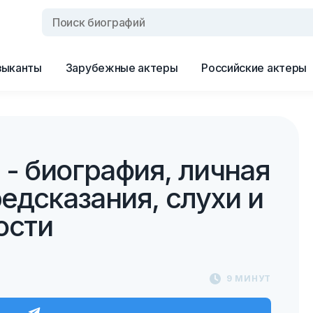
зыканты
Зарубежные актеры
Российские актеры
- биография, личная
редсказания, слухи и
ости
9 МИНУТ