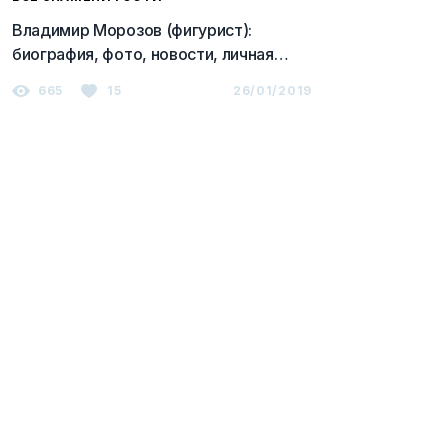
Владимир Морозов (фигурист):
биография, фото, новости, личная
жизнь, фигурное катание 2023
665
15
26/01/2019