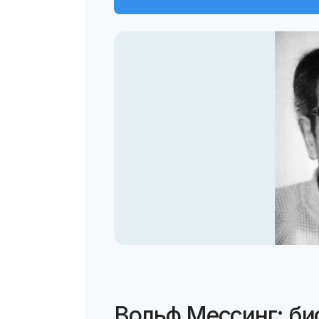
Вольф Мессинг: би