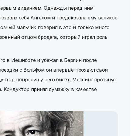
 первым видением. Однажды перед ним
назвала себя Ангелом и предсказала ему великое
иозный мальчик поверил в это и только много
троенный отцом бродяга, который играл роль
го в Иешиботе и убежал в Берлин после
 поездки с Вольфом он впервые проявил свои
уктор попросил у него билет. Мессинг протянул
за. Кондуктор принял бумажку в качестве