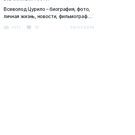
Всеволод Цурило – биография, фото,
личная жизнь, новости, фильмография
2023
1017
15
30/01/2019