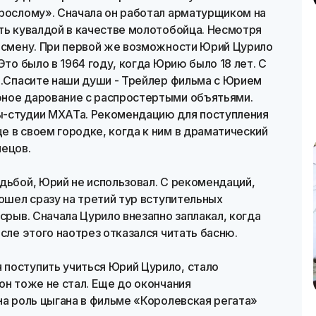
зрослому». Сначала он работал арматурщиком на
ть кувалдой в качестве молотобойца. Несмотря
ю смену. При первой же возможности Юрий Цурило
Это было в 1964 году, когда Юрию было 18 лет. С
я.Спасите наши души - Трейлер фильма с Юрием
юное дарование с распростертыми объятьями.
ы-студии МХАТа. Рекомендацию для поступления
 в своем городке, когда к ним в драматический
нецов.
дьбой, Юрий не использовал. С рекомендаций,
пошел сразу на третий тур вступительных
срыв. Сначала Цурило внезапно заплакал, когда
сле этого наотрез отказался читать басню.
поступить учиться Юрий Цурило, стало
он тоже не стал. Еще до окончания
на роль цыгана в фильме «Королевская регата»