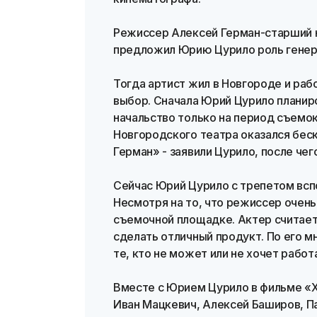
Режиссер Алексей Герман-старший н
предложил Юрию Цурило роль генера
Тогда артист жил в Новгороде и раб
выбор. Сначала Юрий Цурило планир
начальство только на период съемок
Новгородского театра оказался бес
Герман» - заявили Цурило, после чег
Сейчас Юрий Цурило с трепетом всп
Несмотря на то, что режиссер очен
съемочной площадке. Актер считает
сделать отличный продукт. По его м
те, кто не может или не хочет работ
Вместе с Юрием Цурило в фильме «Х
Иван Мацкевич, Алексей Баширов, П