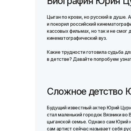
Биография Юрия Ц
Цыган по крови, но русский в душе.
и покорил российский кинематографи
кассовых фильмах, но так и не смог
кинематографический вуз.
Какие трудности готовила судьба дл
в детстве? Давайте попробуем узна
Сложное детство 
Будущий известный актер Юрий Цурил
стал маленький городок Вязники во 
цыганской семье. Однако сам Юрий н
сам артист сейчас называет себя ру