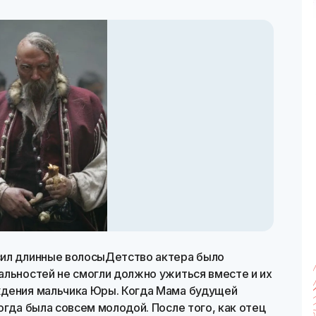
сил длинные волосыДетство актера было
альностей не смогли должно ужиться вместе и их
ждения мальчика Юры. Когда Мама будущей
огда была совсем молодой. После того, как отец