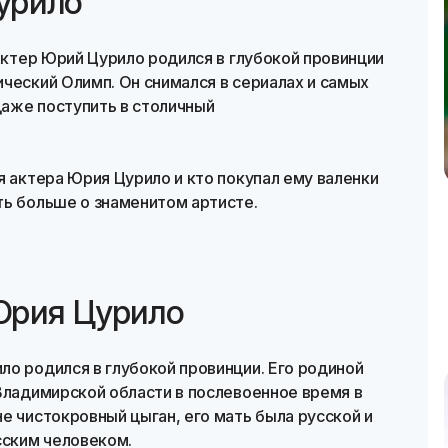
урило
 Актер Юрий Цурило родился в глубокой провинции
ческий Олимп. Он снимался в сериалах и самых
 даже поступить в столичный
я актера Юрия Цурило и кто покупал ему валенки
ть больше о знаменитом артисте.
Юрия Цурило
о родился в глубокой провинции. Его родиной
Владимирской области в послевоенное время в
е чистокровный цыган, его мать была русской и
сским человеком.