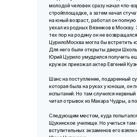
молодой человек сразу начал «по-в
стройплощадке, а затем начал стуча
на юный возраст, работал он полну
уехал из родных Вязников в Москву. 
тех пор на родину он не возвращалс
ЦурилоМосква могла бы встретить 
Для него были открыты двери Школ
Юрий Цурило умудрился получить еще
кружок приезжал актер Евгений Куз
Шанс на поступление, подаренный су
которая была на руках у юноши, он 
испытаний. Но там случился нервный 
читал отрывок из Макара Чудры, а по
Следующим местом, куда попытался 
Щукинское училище. Но учиться там 
вступительных экзаменов его взяли 