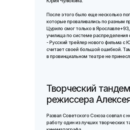
Юрия Чулюкина.
После этого было еще несколько по
которые проваливались по разным п
Цурило смог только в Ярославле+93,
училища по системе распределения о
- Русский трейлер нового фильма с
считает своей большой ошибкой. Там
в провинциальном театре не принесл
Творческий тандем
режиссера Алексе
Развал Советского Союза совпал с но
работу один из лучших творческих 
кинематографа.