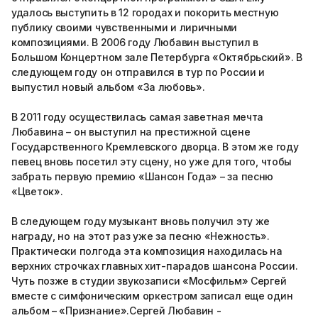
удалось выступить в 12 городах и покорить местную
публику своими чувственными и лиричными
композициями. В 2006 году Любавин выступил в
Большом Концертном зале Петербурга «Октябрьский». В
следующем году он отправился в тур по России и
выпустил новый альбом «За любовь».
В 2011 году осуществилась самая заветная мечта
Любавина – он выступил на престижной сцене
Государственного Кремлевского дворца. В этом же году
певец вновь посетил эту сцену, но уже для того, чтобы
забрать первую премию «Шансон Года» – за песню
«Цветок».
В следующем году музыкант вновь получил эту же
награду, но на этот раз уже за песню «Нежность».
Практически полгода эта композиция находилась на
верхних строчках главных хит-парадов шансона России.
Чуть позже в студии звукозаписи «Мосфильм» Сергей
вместе с симфоническим оркестром записал еще один
альбом – «Признание».Сергей Любавин -