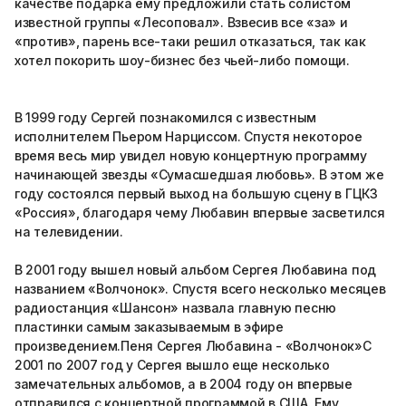
качестве подарка ему предложили стать солистом
известной группы «Лесоповал». Взвесив все «за» и
«против», парень все-таки решил отказаться, так как
хотел покорить шоу-бизнес без чьей-либо помощи.
В 1999 году Сергей познакомился с известным
исполнителем Пьером Нарциссом. Спустя некоторое
время весь мир увидел новую концертную программу
начинающей звезды «Сумасшедшая любовь». В этом же
году состоялся первый выход на большую сцену в ГЦКЗ
«Россия», благодаря чему Любавин впервые засветился
на телевидении.
В 2001 году вышел новый альбом Сергея Любавина под
названием «Волчонок». Спустя всего несколько месяцев
радиостанция «Шансон» назвала главную песню
пластинки самым заказываемым в эфире
произведением.Пеня Сергея Любавина - «Волчонок»С
2001 по 2007 год у Сергея вышло еще несколько
замечательных альбомов, а в 2004 году он впервые
отправился с концертной программой в США. Ему