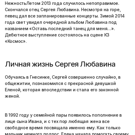
НежностьЛетом 2013 года случилось непоправимое.
Скончался отец Сергея Любавина. Несмотря на горе,
певец дал все запланированные концерты. Зимой 2014
года свет увидел очередной альбом Любавина под
названием «Оставь последний танец для меня…».
Дебютное выступление состоялось на сцене КЗ
«Космос».
Личная жизнь Сергея Любавина
Обучаясь в Гнесинке, Сергей совершенно случайно, в
общежитии, познакомился с прекрасной девушкой
Еленой, которая впоследствии и стала его законной
женой.
В 1992 году у семейной пары появилось пополнение в
лице сына Ивана, и с тех пор любящая жена все
свободное время посвящала именно ему. Как только
мальчик немного подрос, Елена начала помогать своему