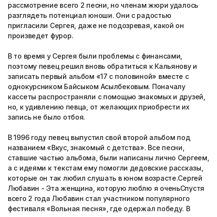
рассмотрение всего 2 песни, но членам жюри удалось
разглядеть потенциал юноши. Они с радостью
пригласили Сергея, даже не подозревая, какой он
произведет фурор.
В то время у Сергея были проблемы с финансами,
поэтому певец решил вновь обратиться к Кальянову и
записать первый альбом «17 с половиной» вместе с
однокурсником Байсыком Асылбековым. Поначалу
кассеты распространяли с помощью знакомых и друзей,
но, к удивлению певца, от желающих приобрести их
запись не было отбоя.
В 1996 году певец выпустил свой второй альбом под
названием «Вкус, знакомый с детства». Все песни,
ставшие частью альбома, были написаны лично Сергеем,
а с идеями к текстам ему помогли дедовские рассказы,
которые он так любил слушать в юном возрасте.Сергей
Любавин - Эта женщина, которую люблю я оченьСпустя
всего 2 года Любавин стал участником популярного
фестиваля «Вольная песня», где одержал победу. В